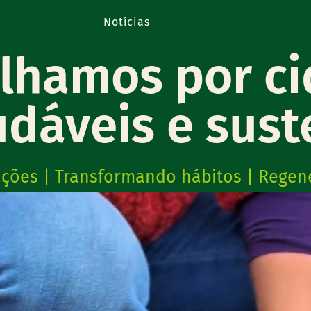
Notícias
alhamos
por c
udáveis e sust
ções | Transformando hábitos | Regen