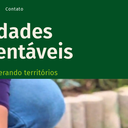
Contato
idades
entáveis
erando territórios