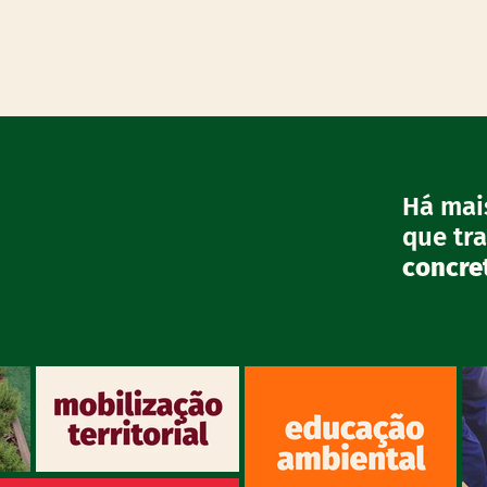
Há mai
que tr
concret