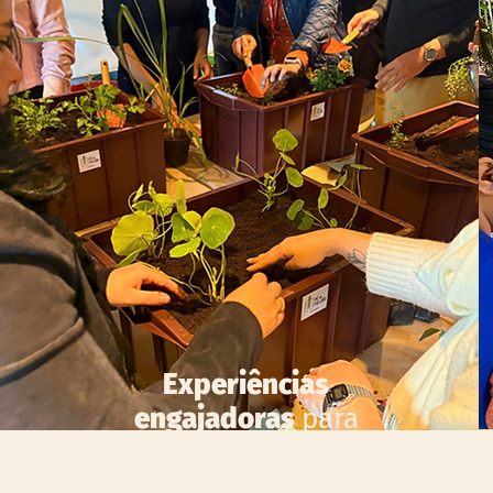
Experiências
engajadoras
para
colaboradores e
parceiros