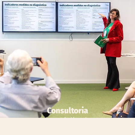
Consultoria
especializada
e
advocacy